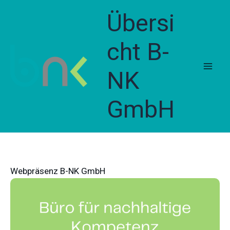
Skip
Übersi
to
content
cht B-
NK
GmbH
Webpräsenz B-NK GmbH